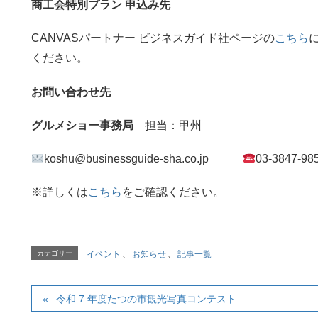
商工会特別プラン 申込み先
CANVASパートナー ビジネスガイド社ページの
こちら
ください。
お問い合わせ先
グルメショー事務局
担当：甲州
koshu@businessguide-sha.co.jp
03-3847
※詳しくは
こちら
をご確認ください。
カテゴリー
イベント
、
お知らせ
、
記事一覧
令和 7 年度たつの市観光写真コンテスト